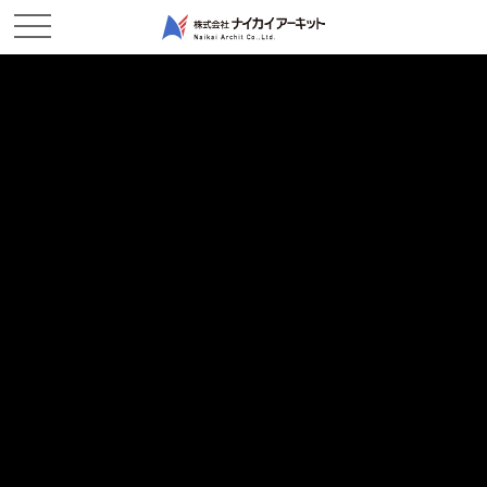
ホーム
新着情報
元浜作業所 順調です！
元浜作業所 順調です！
2019/02/25
現場レポート
こんにちはっ！ 児島元浜作業所です。
2月も終わりに近づき、桃の節句を過ぎたら、いよいよ春って感じ
ですね。
『♬もうすぐ春ですねぇ 恋をしてみませんか』
っとつい口ずさんでしまう今日この頃ですが・・・
工事の方は、順調に進んでおりまして、