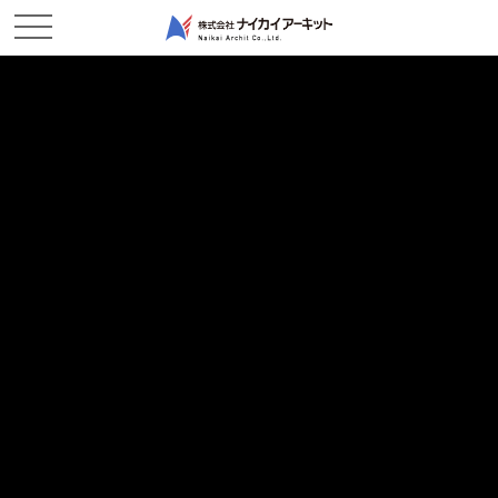
ホーム
新着情報
九蟠 4/16 進捗状況
九蟠 4/16 進捗状況
2019/04/17
現場レポート
吉井川九蟠作業所です。
4/12（金）に、地盤改良工の出来形確認を受けました。
105本中の5本ですが、1.5ｍ掘削し、
改良体の頭を出して、径・杭芯・ラップ幅などを
発注者に確認していただきました。