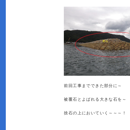
前回工事までできた部分に～
被覆石とよばれる大きな石を～
捨石の上においていく～～～！