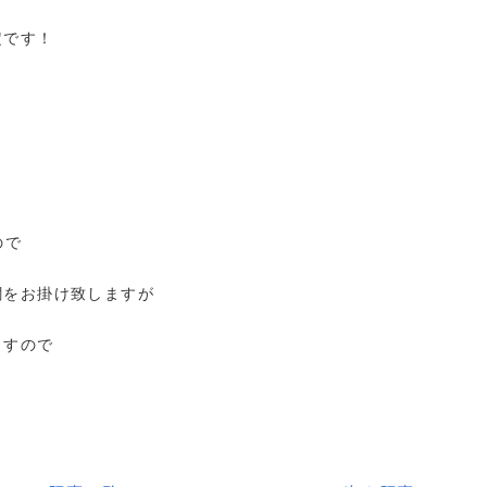
定です！
ので
憫をお掛け致しますが
ますので