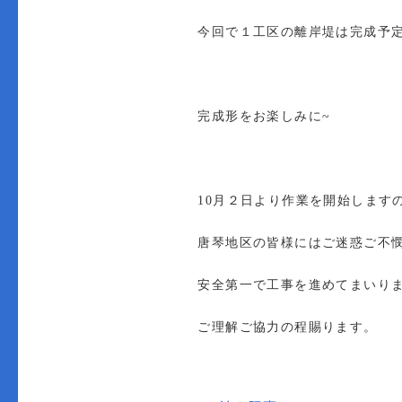
今回で１工区の離岸堤は完成予
完成形をお楽しみに
~
10
月２日より作業を開始します
唐琴地区の皆様にはご迷惑ご不
安全第一で工事を進めてまいり
ご理解ご協力の程賜ります。