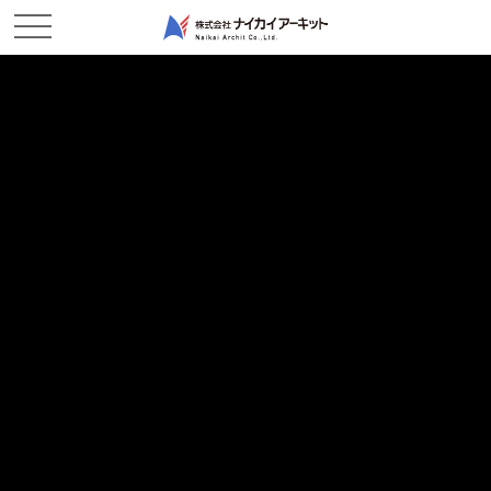
ホーム
新着情報
皆さんこんにちは新築港作業所です
皆さんこんにちは新築港作業所です
2023/06/12
現場レポート
6月初めからこの作業所に配属になりました。入社2年目のＩＳ野
です。
この現場には高校の先輩のＯＫ田先輩や高校の後輩のＡ部君もい
てとても楽しいです。
皆さんこれからどうぞよろしくお願いします。