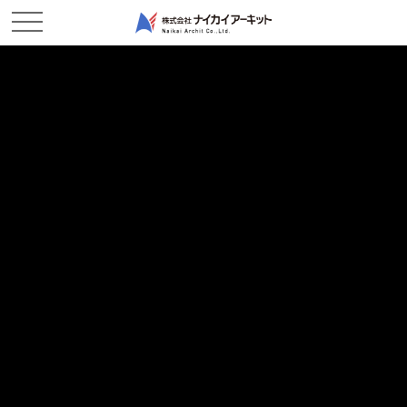
ホーム
新着情報
今年も終わりですね－鶴新田作業所
今年も終わりですね－鶴新田作業所
2025/12/26
現場レポート
更新が遅くなりすみません。
気づけば12月も終わり1月がもうすぐそこまで来ていますね。
1年が経つのが年々早くなっているように感じます。
さて、現場の進捗のほどですが、現在2号配水池の作業と並行し1
号配水池の作業も行っております。