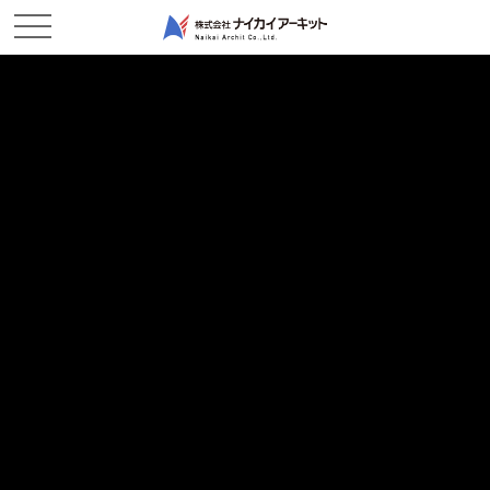
ホーム
新着情報
竣工しましたー萱刈作業所
竣工しましたー萱刈作業所
2026/03/12
現場レポート
こんにちは、萱刈作業所です。
少しずつ暖かい日も増えてきて、春を感じる瞬間が増えてきまし
たね。
春の気配がうれしい季節…のはずですが、この時期は「それどこ
ろじゃない」という方も
多いのではないでしょうか。そう、花粉の季節です。