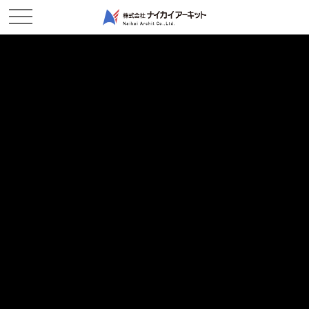
ホーム
新着情報
順調に工事が進んでいます！－鶴新田作業所
順調に工事が進んでいます！－鶴新田作業所
2026/04/09
現場レポート
鶴新田浄水場の現場では現在2つある水槽の内の1つと水路の施工
が完了しております。
現場では天候にも恵まれスムーズに作業が出来ております。
冬期は心配だった寒さによる施工箇所の凍結も少なく作業のロス
がなく作業が行えたので
職人さん達も順調に作業を進めることが出来ました。