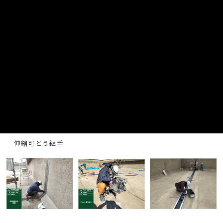
1号配水池
ひび割れ補修工
伸縮可とう継手