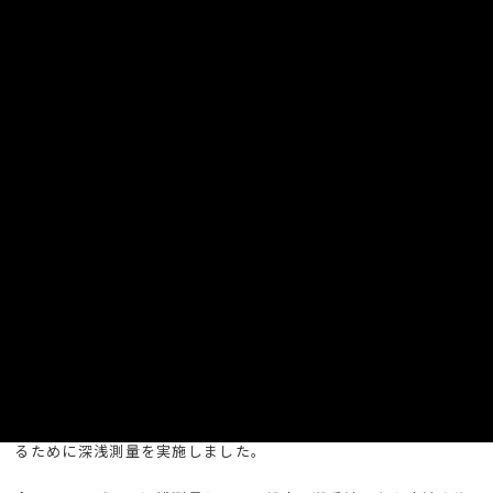
【浚渫工事の流れイメージ図】
【事前測量】
まず、浚渫前に掘る箇所にどれだけ土砂が堆積しているかを調べ
るために深浅測量を実施しました。