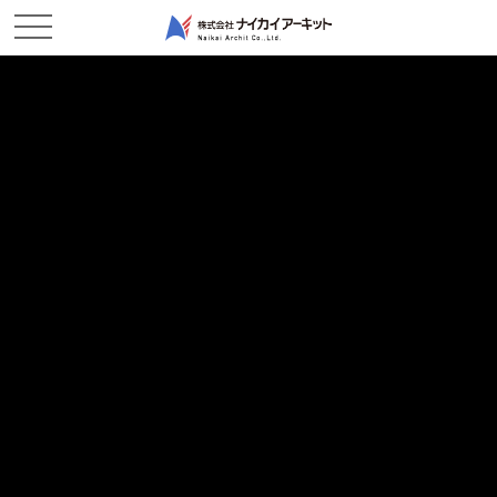
ホーム
新着情報
始めまして東備作業所です！－東備作業所
始めまして東備作業所です！－東備作業所
2026/05/18
現場レポート
寒い冬が終わり少し暖かくなって春だな～と感じるのも束の間5
月に入り一気に暖かいを通り越して暑い！と思うようになってき
ました。
とはいえ夜や朝方になるとまだ肌寒く体調管理が難しい季節です
ので体調を崩されないようお気を付けください。
さて、この度備前県民局発注の【公共 港湾工事(浚渫工)】を受
注致しました。