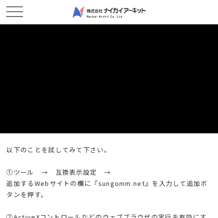
ホーム
新着情報
WEBカメラについて
WEBカメラについて
2016/08/12
現場レポート
カメラ１をインターネットエクスプローラーで開くと見えないと
いう現象について
以下のことを試してみて下さい。
①ツール → 互換表示設定 →
追加するWebサイトの欄に『sungomm.net』を入力して追加ボ
タンを押す。
②ActiveXコントロールなどのウェブブラウザの実行を有効にす