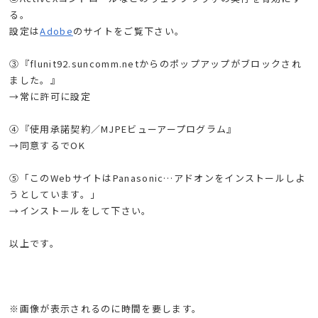
る。
設定は
Adobe
のサイトをご覧下さい。
③『flunit92.suncomm.netからのポップアップがブロックされ
ました。』
→常に許可に設定
④『使用承諾契約／MJPEビューアープログラム』
→同意するでOK
⑤「このWebサイトはPanasonic…アドオンをインストールしよ
うとしています。」
→インストールをして下さい。
以上です。
※画像が表示されるのに時間を要します。