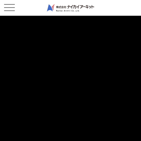
NEWS & TOPICS
新着情報
ホーム
新着情報
現場レポート
2024/08/21
現場レポート
令和6年度 岡山県優良建設工事表彰