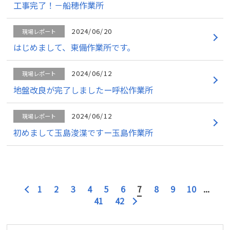
工事完了！－船穂作業所
2024/06/20
現場レポート
はじめまして、東備作業所です。
2024/06/12
現場レポート
地盤改良が完了しましたー呼松作業所
2024/06/12
現場レポート
初めまして玉島浚渫ですー玉島作業所
1
2
3
4
5
6
7
8
9
10
...
41
42