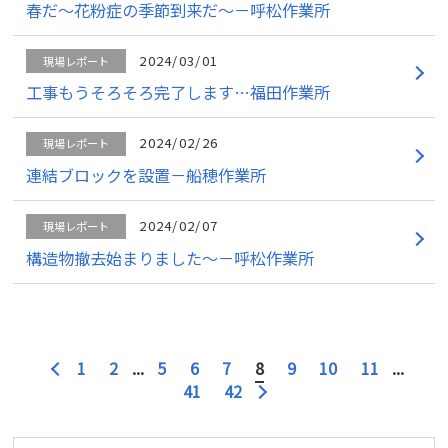
春だ～花粉症の季節到来だ～－呼松作業所
2024/03/01
現場レポート
工事もうそろそろ完了します…福田作業所
2024/02/26
現場レポート
連結ブロックを設置－船穂作業所
2024/02/07
現場レポート
構造物撤去始まりました～－呼松作業所
1
2
...
5
6
7
8
9
10
11
...
41
42