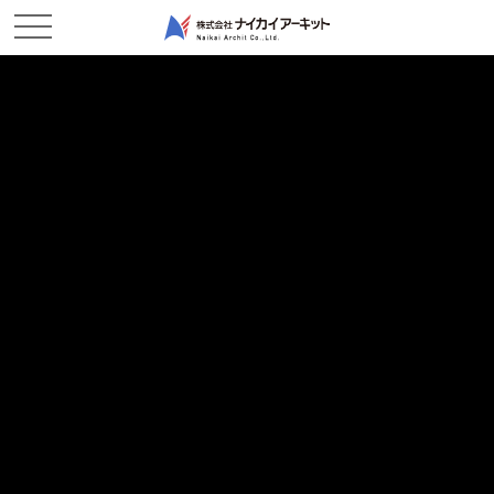
NEWS & TOPICS
新着情報
ホーム
新着情報
現場レポート
2024/05/28
現場レポート
ラスト1か月！－船穂作業所