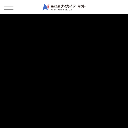
ホーム
新着情報
玉島浚渫 進捗状況
玉島浚渫 進捗状況
2019/04/22
現場レポート
お早うございます。玉島作業所です。
現在は、朝早くより作業を行っており、
朝日と月が両方見られます。
なんと、今日は平成最後の満月「ピンクムーン」らしいですね。