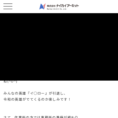
ホーム
新着情報
準備段階に入りました！－鴨方六条院作業所
準備段階に入りました！－鴨方六条院作業所
2019/05/13
現場レポート
こんにちは！鴨方六条院作業所です。
元号も『平成』→『令和』に変わり、新しい時代が幕あけました
ね(^O^)
みんなの英雄『イ○ロー』が引退し、
令和の英雄がでてくるのか楽しみです！
さて、作業所の方では事務所の準備が終わり、