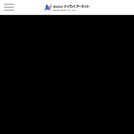
ホーム
新着情報
ナイちゃんとカイ君の現場突撃レポート！－玉島作業所
ナイちゃんとカイ君の現場突撃レポート！－玉島作
業所
2025/07/21
現場レポート
ナイちゃん
：みんな、こんにちは！毎日とっても暑いけど、元気
にしてるかな？
カイ君
：僕たちは今、玉島4号泊地の工事現場に来てい
ます！夏本番の暑さに負けずに
みんな準備を頑張っているよ！