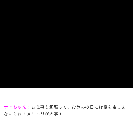
夏といえば、やっぱりコレ！
ナイちゃん
：暑い中での作業は大変だけど、夏は楽しいこと
もいっぱいだよね！
カイ君
：そうそう！プールや花火大会にお祭り！僕も行
ってみたいなあ～。
ナイちゃん
：お仕事も頑張って、お休みの日には夏を楽しま
ないとね！メリハリが大事！