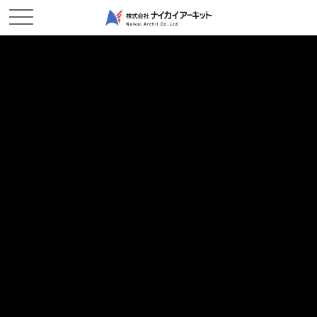
ホーム
新着情報
順調に工事が進んでいます！－鶴新田作業所
順調に工事が進んでいます！－鶴新田作業所
2026/04/09
現場レポート
鶴新田浄水場の現場では現在2つある水槽の内の1つと水路の施工
が完了しております。
現場では天候にも恵まれスムーズに作業が出来ております。
冬期は心配だった寒さによる施工箇所の凍結も少なく作業のロス
がなく作業が行えたので
職人さん達も順調に作業を進めることが出来ました。