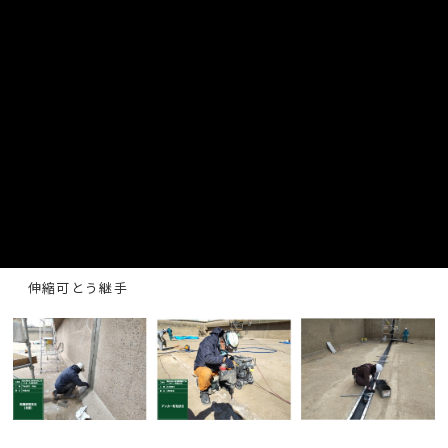
1号配水池
ひび割れ補修工
伸縮可とう継手