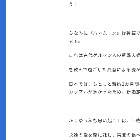
う！
ちなみに『ハネムーン』は英語で書
ます。
これは古代ゲルマン人の新婚夫
を飲んで過ごした風習による説
日本では、もともと新婚1カ月
カップルが多かったため、新婚
かくゆう私も思い起こせば、10
永遠の愛を翼に託し、常夏の島