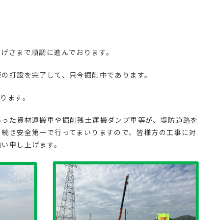
かげさまで順調に進んでおります。
板の打設を完了して、只今掘削中であります。
いります。
いった資材運搬車や掘削残土運搬ダンプ車等が、堤防道路を
引続き安全第一で行ってまいりますので、皆様方の工事に対
願い申し上げます。