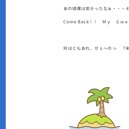
あの頃僕は若かったなぁ・・・
Come Back！！ Ｍｙ Ｓ
何はともあれ、せぇ～のっ 『