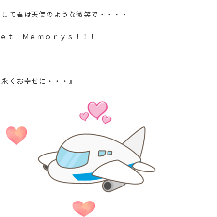
そして君は天使のような微笑で・・・・
ｗｅｅｔ Ｍｅｍｏｒｙｓ！！！
末永くお幸せに・・・』