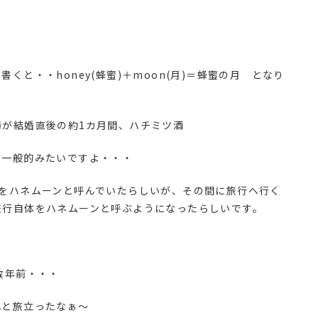
くと・・honey(蜂蜜)＋moon(月)＝蜂蜜の月 となり
婦が結婚直後の約1カ月間、ハチミツ酒
が一般的みたいですよ・・・
間をハネムーンと呼んでいたらしいが、その間に旅行へ行く
旅行自体をハネムーンと呼ぶようになったらしいです。
数年前・・・
へと旅立ったなぁ～