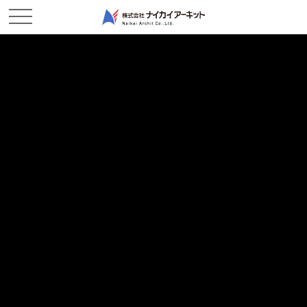
ホーム
新着情報
九蟠 5/29 完成報告
九蟠 5/29 完成報告
2019/05/30
現場レポート
吉井川九蟠作業所です。
5/28（火）に、盛土法面のわら芝等を施工し
県道九蟠中野線の通行止めを解除いたしました。
竣工検査は6月中に受ける予定です。