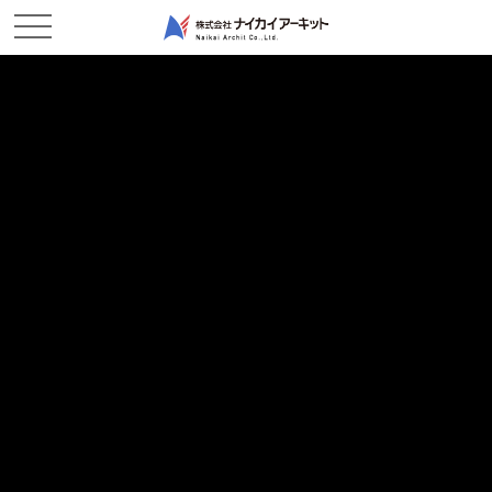
NEWS & TOPICS
新着情報
ホーム
新着情報
2026/08/05
現場レポート
無事工事終了ですー玉島作業所-玉島作業所
2026/07/31
現場レポート
ありがとうございました！-鶴新田作業所