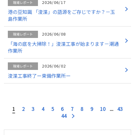
2026/06/17
現場レポート
港の豆知識 「浚渫」の語源をご存じですか？－玉
島作業所
2026/06/08
現場レポート
「海の底を大掃除！」浚渫工事が始まります－潮通
作業所
2026/06/02
現場レポート
浚渫工事終了ー東備作業所ー
1
2
3
4
5
6
7
8
9
10
...
43
44