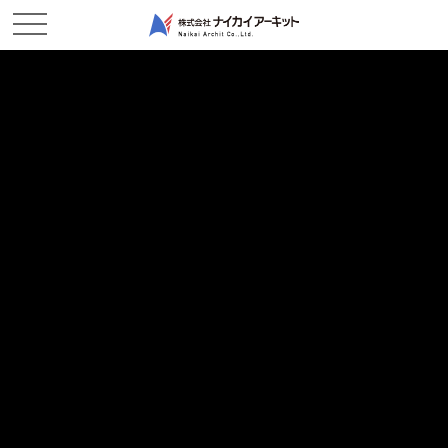
NEWS & TOPICS
新着情報
ホーム
新着情報
2026/05/21
現場レポート
吸水路・吸込水槽を施工してます－粒江作業所
2026/05/18
現場レポート
始めまして東備作業所です！－東備作業所