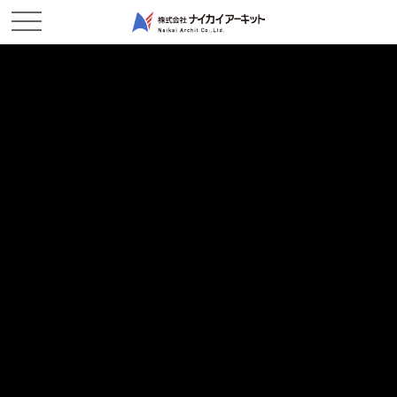
NEWS & TOPICS
新着情報
ホーム
新着情報
2025/09/30
現場レポート
地盤改良－西幸西作業所
2025/09/25
現場レポート
無事完了です！－玉島作業所