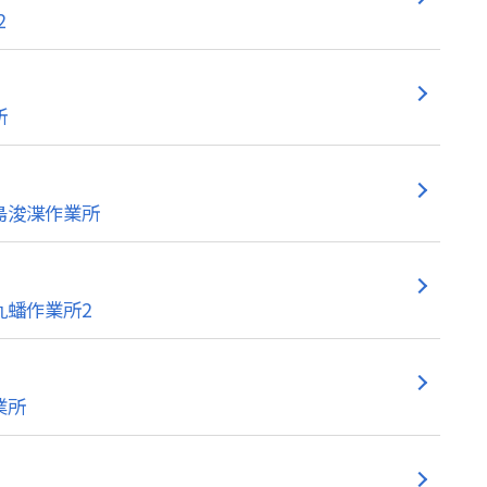
2
所
島浚渫作業所
九蟠作業所2
業所