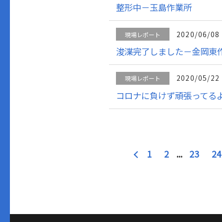
整形中－玉島作業所
2020/06/08
現場レポート
浚渫完了しました－金岡東
2020/05/22
現場レポート
コロナに負けず頑張ってる
1
2
...
23
24