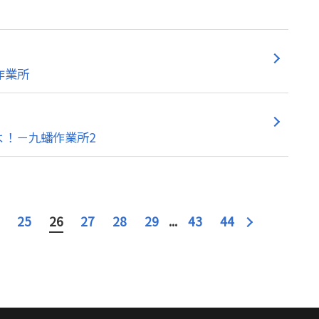
作業所
よ！－九蟠作業所2
25
26
27
28
29
...
43
44