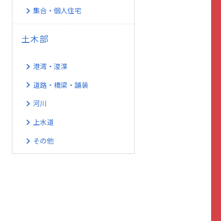
集合・個人住宅
土木部
港湾・浚渫
道路・橋梁・舗装
河川
上水道
その他