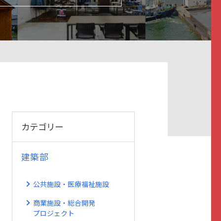
カテゴリー
建築部
公共施設・医療福祉施設
商業施設・総合開発
プロジェクト