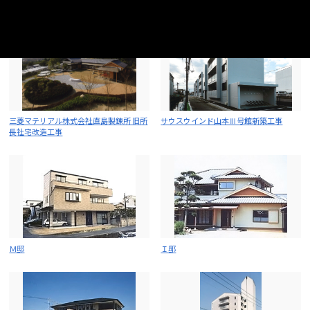
ンを図る事で、生活環境を提案します。
三菱マテリアル株式会社直島製錬所 旧所
サウスウインド山本Ⅲ号館新築工事
長社宅改造工事
Ｍ邸
Ｉ邸