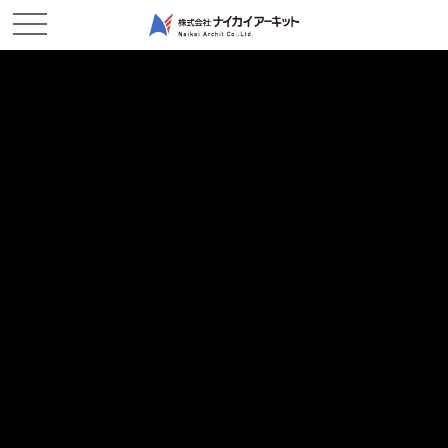
WORKS
施工実績
ホーム
施工実績
集合・個人住宅
エンドユーザーがどんな物件を求めるか世の中の動きをすばやく察知
し、内外装デザイン、生活動線などを考慮した建物を提案します。お客
様が「何を求めているのか？」を満足していただけるコミュニケーショ