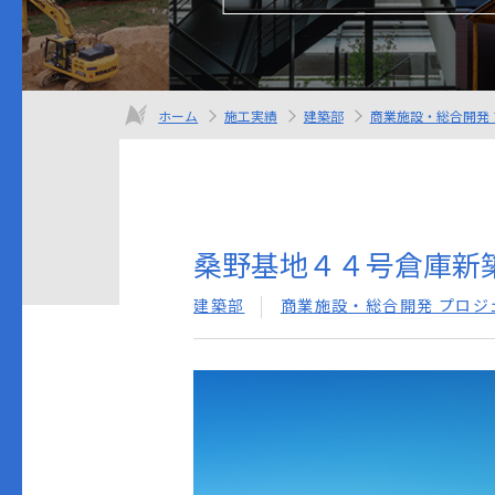
ホーム
施工実績
建築部
商業施設・総合開発
桑野基地４４号倉庫新
建築部
商業施設・総合開発 プロジ