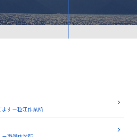
てます－粒江作業所
！－東備作業所