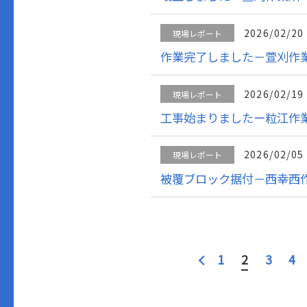
2026/02/20
現場レポート
作業完了しました－萱刈作
2026/02/19
現場レポート
工事始まりましたー粒江作
2026/02/05
現場レポート
被覆ブロック据付－西幸西
1
2
3
4