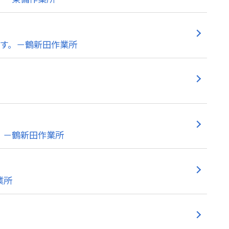
です。－鶴新田作業所
！－鶴新田作業所
業所