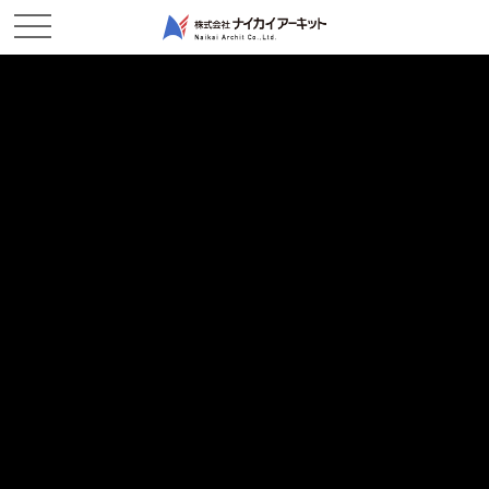
NEWS & TOPICS
新着情報
ホーム
新着情報
2017/02/17
現場レポート
鋼管杭打設状況※動画
2017/02/16
現場レポート
打設を開始します！