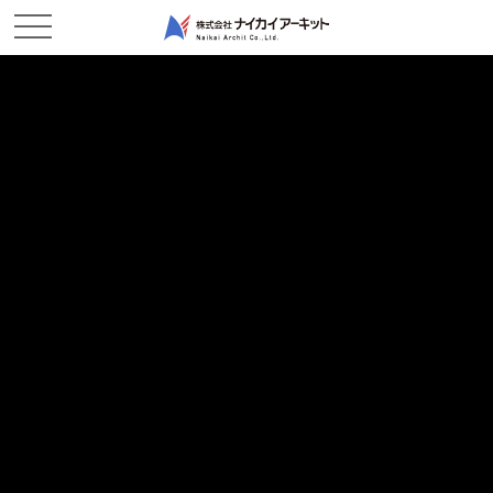
NEWS & TOPICS
新着情報
ホーム
新着情報
2017/05/17
現場レポート
作業開始してます！
2017/04/17
現場レポート
浚渫状況※動画有り